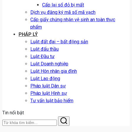
Cấp lại sổ đỏ bị mất
Dịch vụ đăng ký mã số mã vạch
Cấp giấy chứng nhận vệ sinh an toàn thực
phẩm
PHÁP LÝ
Luật đất đai – bất động sản
Luật đấu thầu
Luật Đầu tư
Luật Doanh nghiệp
Luật Hôn nhân gia đình
Luật Lao động
Pháp luật Dân sự
Pháp luật Hình sự
Tư vấn luật bảo hiểm
Tin nổi bật