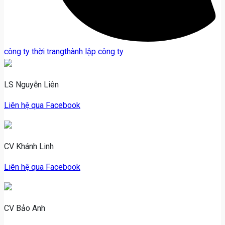
Thẻ
công ty thời trang
thành lập công ty
liên
quan:
LS Nguyễn Liên
Liên hệ qua Facebook
CV Khánh Linh
Liên hệ qua Facebook
CV Bảo Anh