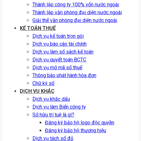
Thành lập công ty 100% vốn nước ngoài
Thành lập văn phòng đại diện nước ngoài
Giải thể văn phòng đại diện nước ngoài
KẾ TOÁN THUẾ
Dịch vụ kế toán trọn gói
Dịch vụ báo cáo tài chính
Dịch vụ làm sổ sách kế toán
Dịch vụ quyết toán BCTC
Dịch vụ mở mã số thuế
Thông báo phát hành hóa đơn
Chữ ký số
DỊCH VỤ KHÁC
Dịch vụ khắc dấu
Dịch vụ làm Biển công ty
Sở hữu trí tuệ là gì?
Đăng ký bảo hộ logo độc quyền
Đăng ký bảo hộ thương hiệu
Dịch vụ tách sổ đỏ