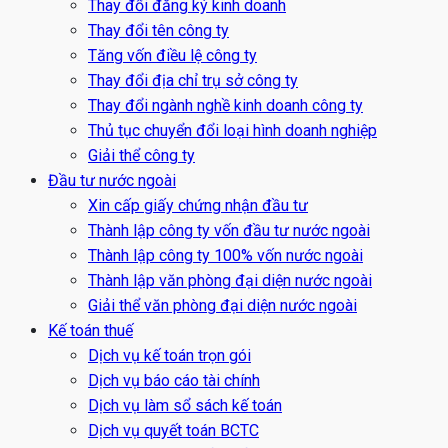
Thay đổi đăng ký kinh doanh
Thay đổi tên công ty
Tăng vốn điều lệ công ty
Thay đổi địa chỉ trụ sở công ty
Thay đổi ngành nghề kinh doanh công ty
Thủ tục chuyển đổi loại hình doanh nghiệp
Giải thể công ty
Đầu tư nước ngoài
Xin cấp giấy chứng nhận đầu tư
Thành lập công ty vốn đầu tư nước ngoài
Thành lập công ty 100% vốn nước ngoài
Thành lập văn phòng đại diện nước ngoài
Giải thể văn phòng đại diện nước ngoài
Kế toán thuế
Dịch vụ kế toán trọn gói
Dịch vụ báo cáo tài chính
Dịch vụ làm sổ sách kế toán
Dịch vụ quyết toán BCTC