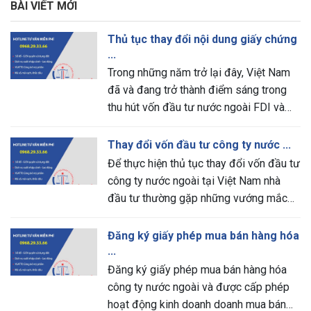
BÀI VIẾT MỚI
Thủ tục thay đổi nội dung giấy chứng
...
Trong những năm trở lại đây, Việt Nam
đã và đang trở thành điểm sáng trong
thu hút vốn đầu tư nước ngoài FDI và
FPI. Nhà đầu tư nước ngoài khi muốn
thành lập doanh nghiệp nước ngoài tại
Thay đổi vốn đầu tư công ty nước ...
[…]
Để thực hiện thủ tục thay đổi vốn đầu tư
công ty nước ngoài tại Việt Nam nhà
đầu tư thường gặp những vướng mắc
liên quan đến các thủ tục pháp lý vì
chưa nắm rõ và hiểu chi tiết cụ […]
Đăng ký giấy phép mua bán hàng hóa
...
Đăng ký giấy phép mua bán hàng hóa
công ty nước ngoài và được cấp phép
hoạt động kinh doanh doanh mua bán