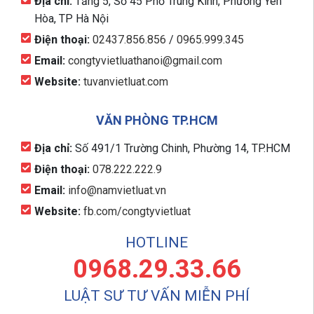
Địa chỉ:
Tầng 5, Số 45 Phố Trung Kính, Phường Yên
Hòa, TP Hà Nội
Điện thoại:
02437.856.856
/
0965.999.345
Email:
congtyvietluathanoi@gmail.com
Website:
tuvanvietluat.com
VĂN PHÒNG TP.HCM
Địa chỉ:
Số 491/1 Trường Chinh, Phường 14, TP.HCM
Điện thoại:
078.222.222.9
Email:
info@namvietluat.vn
Website:
fb.com/congtyvietluat
HOTLINE
0968.29.33.66
LUẬT SƯ TƯ VẤN MIỄN PHÍ