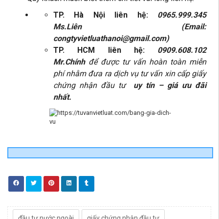
TP. Hà Nội liên hệ:
0965.999.345
Ms.Liên
(Email:
congtyvietluathanoi@gmail.com)
TP. HCM liên hệ:
0909.608.102
Mr.Chính
để được tư vấn hoàn toàn miễn
phí nhằm đưa ra dịch vụ tư vấn xin cấp giấy
chứng nhận đầu tư
uy tín – giá ưu đãi
nhất.
CHIA
SẺ
BÀI
Thẻ
VIẾT:
đầu tư nước ngoài
giấy chứng nhận đầu tư