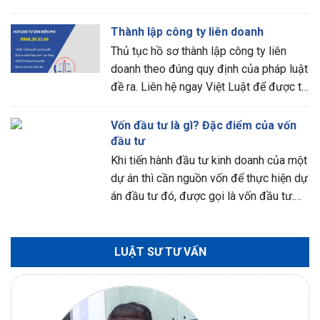
hàng hóa cần đáp ứng những điều kiện
cụ thể như thế nào? Giấy tờ, hồ sơ cần
Thành lập công ty liên doanh
[…]
Thủ tục hồ sơ thành lập công ty liên
doanh theo đúng quy định của pháp luật
đề ra. Liên hệ ngay Việt Luật để được tư
vấn hồ sơ thủ tục trọn gói. 0985 9898
256
Vốn đầu tư là gì? Đặc điểm của vốn
đầu tư
Khi tiến hành đầu tư kinh doanh của một
dự án thì cần nguồn vốn để thực hiện dự
án đầu tư đó, được gọi là vốn đầu tư.
Có nhiều người thắc mắc khi doanh
nghiệp tiến hành đầu tư kinh doanh thì
nguồn vốn đầu tư
LUẬT SƯ TƯ VẤN